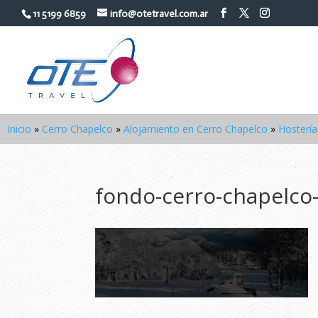
11 5199 6859
info@otetravel.com.ar
Inicio
»
Cerro Chapelco
»
Alojamiento en Cerro Chapelco
»
Hosterí
fondo-cerro-chapelco