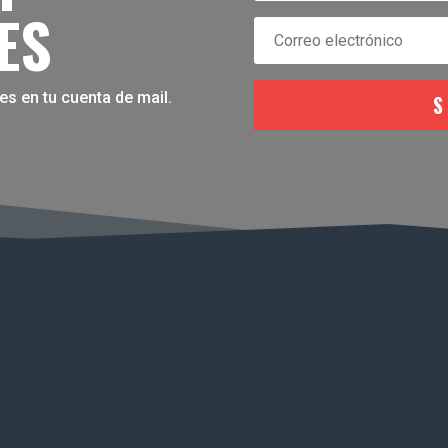
ES
es en tu cuenta de mail.
S