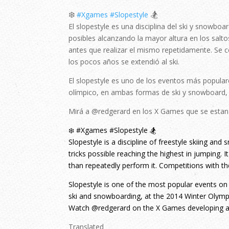
❄️
🏂
#Xgames
#Slopestyle
El slopestyle es una disciplina del ski y snowboar
posibles alcanzando la mayor altura en los salto
antes que realizar el mismo repetidamente. Se
los pocos años se extendió al ski.
El slopestyle es uno de los eventos más popular
olímpico, en ambas formas de ski y snowboard, e
Mirá a @redgerard en los X Games que se esta
❄️ #Xgames #Slopestyle 🏂
Slopestyle is a discipline of freestyle skiing an
tricks possible reaching the highest in jumping. It
than repeatedly perform it. Competitions with t
Slopestyle is one of the most popular events o
ski and snowboarding, at the 2014 Winter Olympi
Watch @redgerard on the X Games developing 
Translated