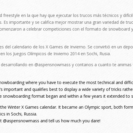
d freestyle en la que hay que ejecutar los trucos más técnicos y difíci
s. Es importante y se califica mejor mostrar una gran variedad de tru
 comenzaron a celebrar competiciones con el formato de snowboard y
es del calendario de los X Games de Invierno. Se convirtió en un depo
n los Juegos Olímpicos de Invierno 2014 en Sochi, Rusia.
n desarrollando en @aspensnowmass y contanos a cuanto te animas 
d snowboarding where you have to execute the most technical and diffic
's important and qualifies best to display a wide variety of tricks rathe
he snowboarding format began and within a few years it extended to s
n the Winter X Games calendar. It became an Olympic sport, both form
cs in Sochi, Russia.
at @aspensnowmass and tell us how much you dare!