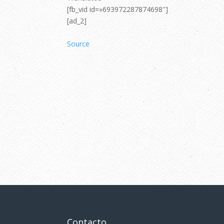
[fb_vid id=»693972287874698″]
[ad_2]
Source
Contacto