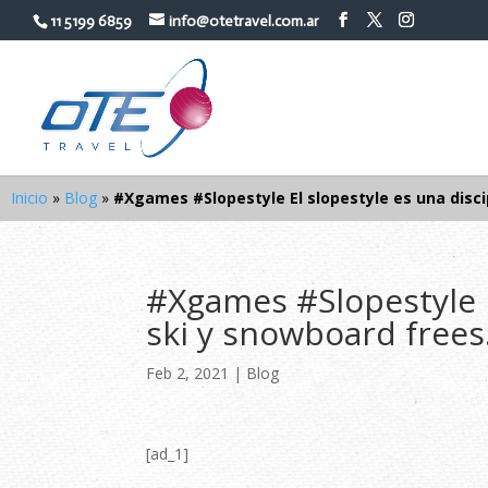
11 5199 6859
info@otetravel.com.ar
Inicio
»
Blog
»
#Xgames #Slopestyle El slopestyle es una disci
#Xgames #Slopestyle E
ski y snowboard free
Feb 2, 2021
|
Blog
[ad_1]