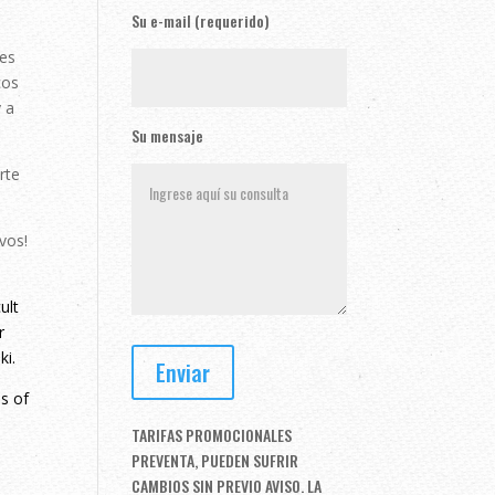
Su e-mail (requerido)
les
cos
 a
Su mensaje
rte
vos!
ult
r
ki.
s of
TARIFAS PROMOCIONALES
PREVENTA, PUEDEN SUFRIR
CAMBIOS SIN PREVIO AVISO. LA