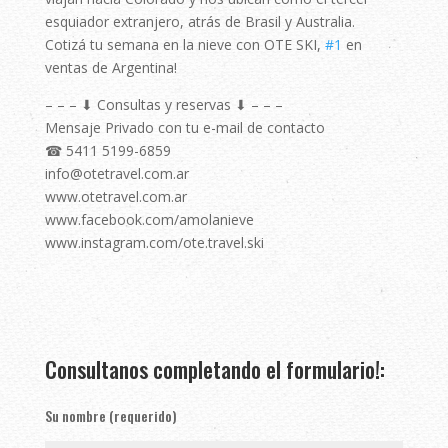
esquiador extranjero, atrás de Brasil y Australia. ⠀⠀
Cotizá tu semana en la nieve con OTE SKI,
#1
en
ventas de Argentina!⠀⠀
– – – ⬇ Consultas y reservas ⬇ – – – ⠀⠀⠀⠀
Mensaje Privado con tu e-mail de contacto⠀⠀⠀⠀
☎ 5411 5199-6859⠀⠀⠀
info@otetravel.com.ar⠀⠀⠀⠀
www.otetravel.com.ar⠀⠀⠀⠀
www.facebook.com/amolanieve ⠀⠀⠀⠀
www.instagram.com/ote.travel.ski⠀⠀
Consultanos completando el formulario!:
Su nombre (requerido)