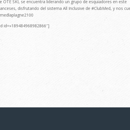
e OTE SKI, se encuentra liderando un grupo de esquiadores en este
Franceses, disfrutando del sistema All Inclusive de #ClubMed, y nos cu
ubmedlaplagne2100
vid id=»189484968982866″]