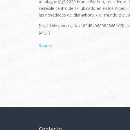
#laplagne 🇨🇵2020 Marce Bottino, presidente d
increíble centro de ski ubicado en en los Alpes 
las novedades del día! @botti_x_el_mundo @cl
[fb_vid id=»photo_id»:»189484968982866″»][fb_
[ad_2]
Source
Contacto