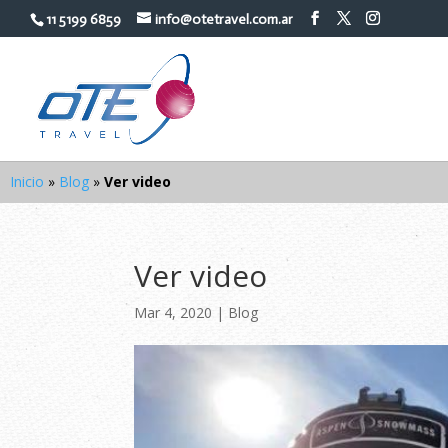
11 5199 6859
info@otetravel.com.ar
Inicio
»
Blog
»
Ver video
Ver video
Mar 4, 2020
|
Blog