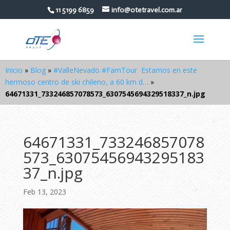
11 5199 6859
info@otetravel.com.ar
Inicio
»
Blog
»
#ValleNevado #FamTour ⁠ Estamos en este
hermoso centro de ski chileno, a 60 km d…
»
64671331_733246857078573_6307545694329518337_n.jpg
64671331_733246857078
573_63075456943295183
37_n.jpg
Feb 13, 2023