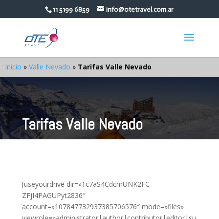
11 5199 6859
info@otetravel.com.ar
Inicio
»
Valle Nevado
»
Tarifas Valle Nevado
Tarifas Valle Nevado
[useyourdrive dir=»1c7aS4CdcmUNK2FC-
ZFjI4PAGUPyt2836″
account=»107847732937385706576″ mode=»files»
viewrole=»administrator|author|contributor|editor|su