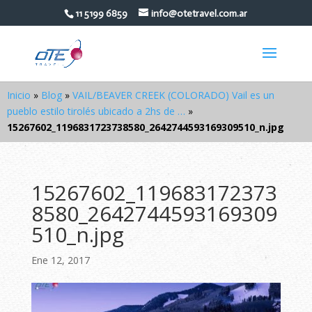
11 5199 6859
info@otetravel.com.ar
Inicio
»
Blog
»
VAIL/BEAVER CREEK (COLORADO) Vail es un
pueblo estilo tirolés ubicado a 2hs de …
»
15267602_1196831723738580_2642744593169309510_n.jpg
15267602_119683172373
8580_2642744593169309
510_n.jpg
Ene 12, 2017