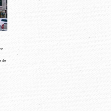
on
e
e de