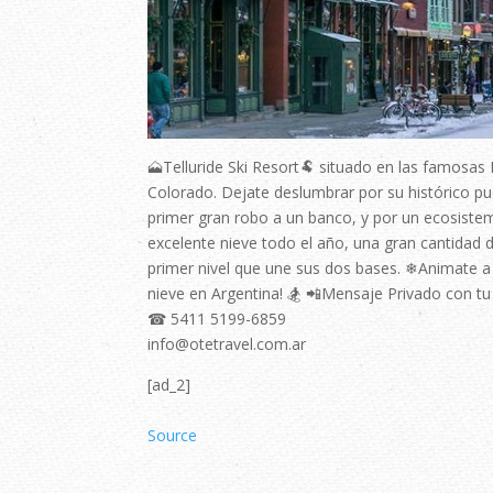
🗻Telluride Ski Resort🐏 situado en las famosa
Colorado. Dejate deslumbrar por su histórico p
primer gran robo a un banco, y por un ecosiste
excelente nieve todo el año, una gran cantidad 
primer nivel que une sus dos bases. ❄Animate 
nieve en Argentina! 🏂 📲Mensaje Privado con t
☎ 5411 5199-6859⠀⠀
info@otetravel.com.ar⠀
[ad_2]
Source