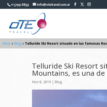
11 5199 6859
info@otetravel.com.ar
Inicio
»
Blog
»
Telluride Ski Resort situado en las famosas R
Telluride Ski Resort 
Mountains, es una de
Nov 8, 2019
|
Blog