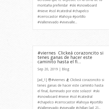
montaña preferida! ⁠ #ski #snowboard
#nieve #sol #catedral⁠ #chapelco
#cerrocastor #lahoya #portillo⁠
#Vallenevado #vivevalle...
#viernes ⁠ Clickeá corazoncito si
tenes ganas de hacer este
caminito hasta el fi…
Sep 20, 2019
|
Blog
[ad_1] 😎#viernes 🏂⁠ Clickeá corazoncito si
tenes ganas de hacer este caminito hasta
el final, iluminado por este solazo!⁠ ⁠ #ski
#snowboard #nieve #sol #catedral⁠
#chapelco #cerrocastor #lahoya #portillo⁠
#Vallenevado #vivevalle #chillan [ad_2]...