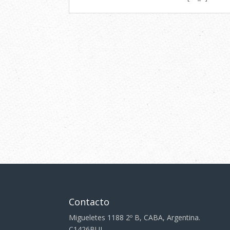
Contacto
Migueletes 1188 2º B, CABA, Argentina.
C1426BUL