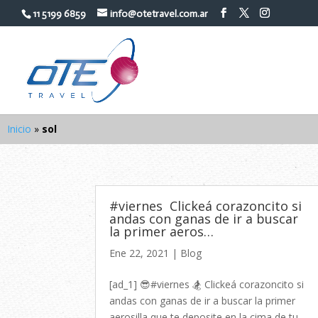
11 5199 6859
info@otetravel.com.ar
Inicio
»
sol
#viernes ⁠ Clickeá corazoncito si
andas con ganas de ir a buscar
la primer aeros…
Ene 22, 2021
|
Blog
[ad_1] 😎#viernes 🏂⁠ Clickeá corazoncito si
andas con ganas de ir a buscar la primer
aerosilla que te deposite en la cima de tu