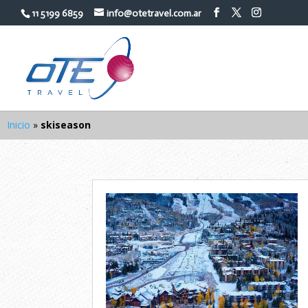
11 5199 6859
info@otetravel.com.ar
Inicio
»
skiseason