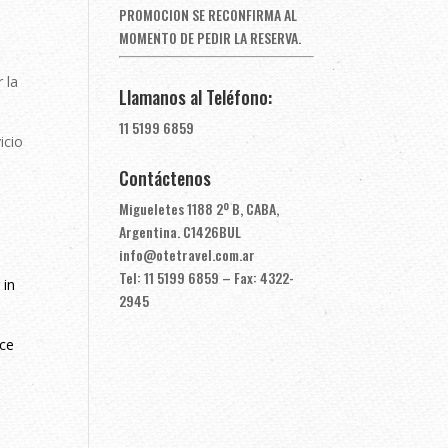
PROMOCION SE RECONFIRMA AL
MOMENTO DE PEDIR LA RESERVA.
 la
Llamanos al Teléfono:
11 5199 6859
icio
Contáctenos
Migueletes 1188 2º B, CABA,
Argentina. C1426BUL
info@otetravel.com.ar
Tel: 11 5199 6859 – Fax: 4322-
 in
2945
ice