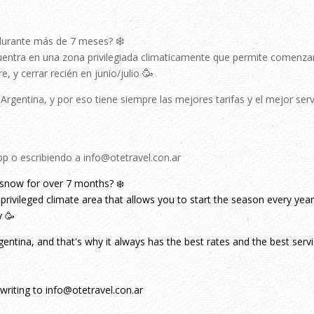
❄️
durante más de 7 meses?
uentra en una zona privilegiada climaticamente que permite comenzar
🥳
 y cerrar recién en junio/julio
gentina, y por eso tiene siempre las mejores tarifas y el mejor serv
p o escribiendo a info@otetravel.con.ar
now for over 7 months? ❄️
 a privileged climate area that allows you to start the season every year
y 🥳
ntina, and that's why it always has the best rates and the best serv
writing to info@otetravel.con.ar