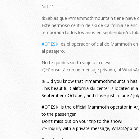
[ad_1]
❄️
Sabias que @mammothmountain tiene nieve 
Este hermoso centro de ski de California se enc
temporada todos los años en septiembre/octubre,
#OTESKI
es el operador oficial de Mammoth en Ar
al pasajero.
No te quedes sin tu viaje a la nieve!
👉
Consultá con un mensaje privado, al WhatsAp
❄️ Did you know that @mammothmountain has s
This beautiful California ski center is located in
September / October, and close just in June / Jul
#OTESKI is the official Mammoth operator in Arge
to the passenger.
Don't miss out on your trip to the snow!
👉 Inquiry with a private message, WhatsApp or 