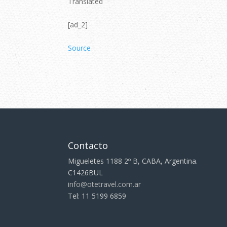
Translated
[ad_2]
Source
Contacto
Migueletes 1188 2º B, CABA, Argentina.
C1426BUL
info@otetravel.com.ar
Tel: 11 5199 6859