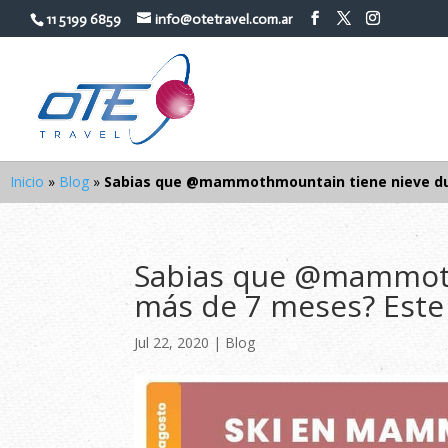
11 5199 6859
info@otetravel.com.ar
Inicio
»
Blog
»
Sabias que @mammothmountain tiene nieve du
Sabias que @mammoth
más de 7 meses? Este
Jul 22, 2020
|
Blog