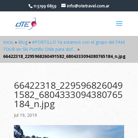
11 5199 6859
info@otetravel.com.ar
Inicio
»
Blog
»
#PORTILLO Ya estamos con el grupo del FAM
TOUR en Ski Portillo Chile para disf…
»
66422318_2295968260491582_6804333094380765184_n.jpg
66422318_229596826049
1582_6804333094380765
184_n.jpg
Jul 19, 2019