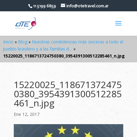
11 5199 6859
info@otetravel.com.ar
Inicio
»
Blog
»
Nuestras condolencias más sinceras a todo el
pueblo brasilero y a las familias d…
»
15220025_1186713724750380_3954391300512285461_n.jpg
15220025_118671372475
0380_3954391300512285
461_n.jpg
Ene 12, 2017