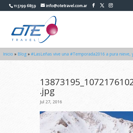
11 5199 6859
info@otetravel.com.ar
Inicio
»
Blog
»
#LasLeñas vive una #Temporada2016 a pura nieve, y 
13873195_107217610
.jpg
Jul 27, 2016