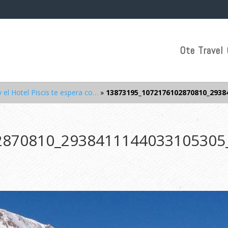
Ote Travel 
el Hotel Piscis te espera co…
»
13873195_1072176102870810_2938
2870810_2938411144033105305