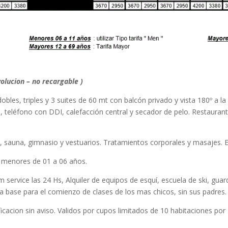
volucion – no recargable )
obles, triples y 3 suites de 60 mt con balcón privado y vista 180º a l
d, teléfono con DDI, calefacción central y secador de pelo. Restaura
i, sauna, gimnasio y vestuarios. Tratamientos corporales y masajes. E
s menores de 01 a 06 años.
om service las 24 Hs, Alquiler de equipos de esquí, escuela de ski, guar
 la base para el comienzo de clases de los mas chicos, sin sus padres.
cacion sin aviso. Validos por cupos limitados de 10 habitaciones por