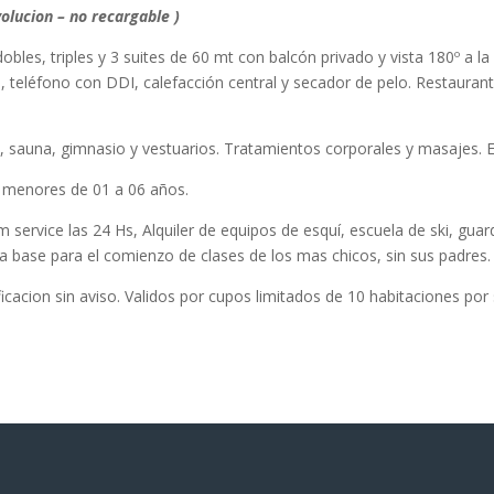
volucion – no recargable )
obles, triples y 3 suites de 60 mt con balcón privado y vista 180º a l
d, teléfono con DDI, calefacción central y secador de pelo. Restaura
i, sauna, gimnasio y vestuarios. Tratamientos corporales y masajes. E
s menores de 01 a 06 años.
om service las 24 Hs, Alquiler de equipos de esquí, escuela de ski, guar
 la base para el comienzo de clases de los mas chicos, sin sus padres.
cacion sin aviso. Validos por cupos limitados de 10 habitaciones por