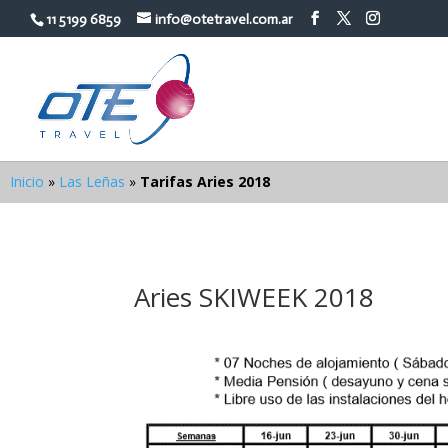
11 5199 6859
info@otetravel.com.ar
Inicio
»
Las Leñas
»
Tarifas Aries 2018
Aries SKIWEEK 2018