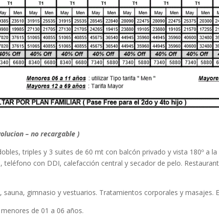
volucion – no recargable )
obles, triples y 3 suites de 60 mt con balcón privado y vista 180º a l
d, teléfono con DDI, calefacción central y secador de pelo. Restaura
i, sauna, gimnasio y vestuarios. Tratamientos corporales y masajes. E
s menores de 01 a 06 años.