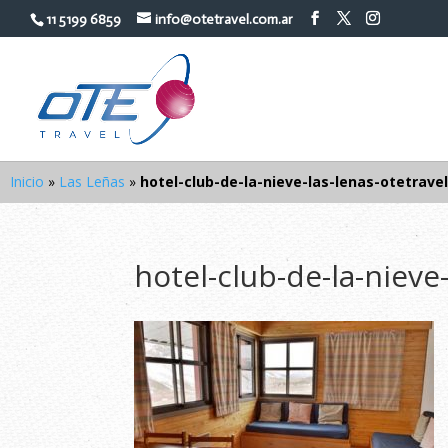
11 5199 6859
info@otetravel.com.ar
Inicio
»
Las Leñas
»
hotel-club-de-la-nieve-las-lenas-otetravel
hotel-club-de-la-nieve