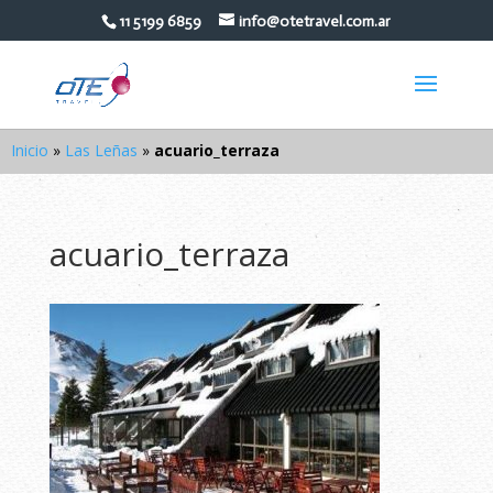
11 5199 6859
info@otetravel.com.ar
Inicio
»
Las Leñas
»
acuario_terraza
acuario_terraza