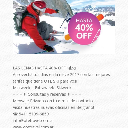
LAS LEÑAS HASTA 40% OFF!!!🏂:⛄
Aprovechá tus días en la nieve 2017 con las mejores
tarifas que tiene OTE SKI para vos!
Miniweek – Extraweek- Skiweek
– – – ⬇ Consultas y reservas ⬇ – – – ⠀⠀⠀
Mensaje Privado con tu e-mail de contacto⠀⠀⠀
Visitá nuestras nuevas oficinas en Belgrano!⠀⠀⠀
☎ 5411 5199-6859⠀⠀
info@otetravel.com.ar⠀⠀⠀
www.otetravel.com.ar⠀⠀⠀