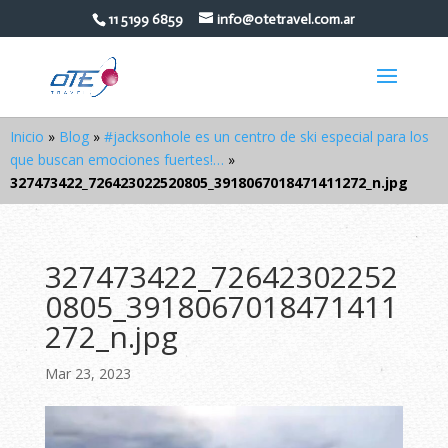
11 5199 6859
info@otetravel.com.ar
Inicio
»
Blog
»
#jacksonhole es un centro de ski especial para los
que buscan emociones fuertes!…
»
327473422_726423022520805_3918067018471411272_n.jpg
327473422_72642302252
0805_3918067018471411
272_n.jpg
Mar 23, 2023