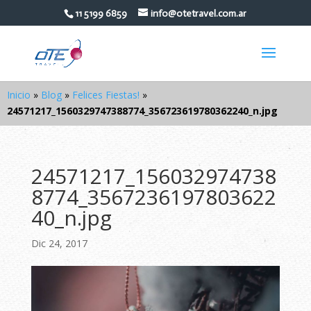
11 5199 6859
info@otetravel.com.ar
Inicio
»
Blog
»
Felices Fiestas!
»
24571217_1560329747388774_356723619780362240_n.jpg
24571217_156032974738
8774_3567236197803622
40_n.jpg
Dic 24, 2017