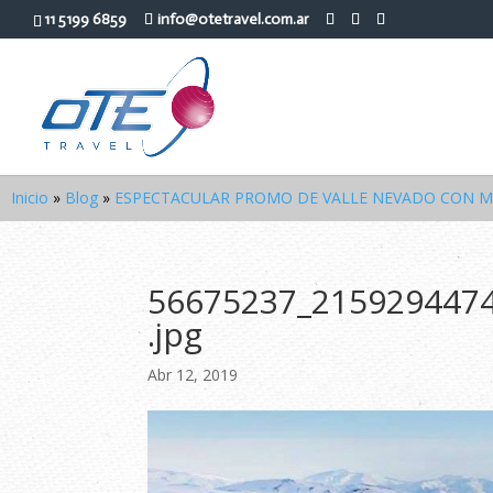
11 5199 6859
info@otetravel.com.ar
Inicio
»
Blog
»
ESPECTACULAR PROMO DE VALLE NEVADO CON MAST
56675237_215929447
.jpg
Abr 12, 2019