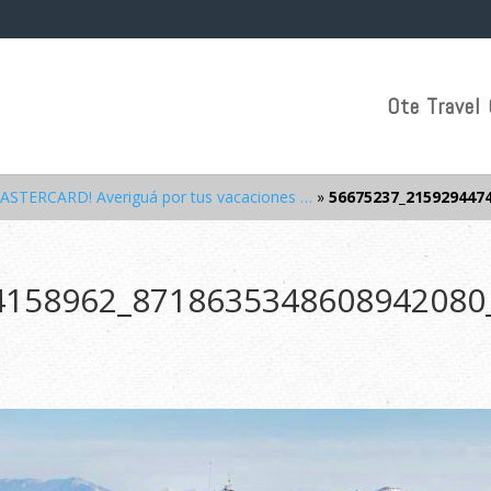
Ote Travel 
ERCARD! Averiguá por tus vacaciones …
»
56675237_215929447
4158962_8718635348608942080