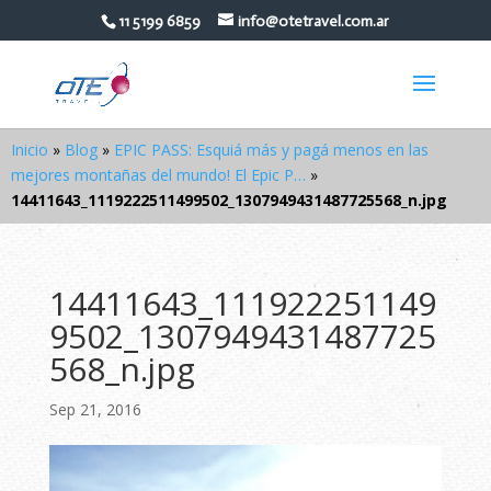
11 5199 6859
info@otetravel.com.ar
Inicio
»
Blog
»
EPIC PASS: Esquiá más y pagá menos en las
mejores montañas del mundo! El Epic P…
»
14411643_1119222511499502_1307949431487725568_n.jpg
14411643_111922251149
9502_1307949431487725
568_n.jpg
Sep 21, 2016