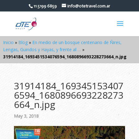
11 5199 6859
info@otetravel.com.ar
Inicio
»
Blog
»
En medio de un bosque centenario de Ñires,
Lengas, Guindos y Hayas, y frente al …
»
31914184_1693451534076594_1680896693228273664_n.jpg
31914184_169345153407
6594_1680896693228273
664_n.jpg
May 3, 2018