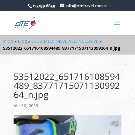
11 5199 6859
info@otetravel.com.ar
Inicio
»
Blog
»
CLUB MED: NIEVE ALL INCLUSIVE
»
53512022_651716108594489_8377171507113099264_n.jpg
53512022_651716108594
489_83771715071130992
64_n.jpg
Abr 10, 2019