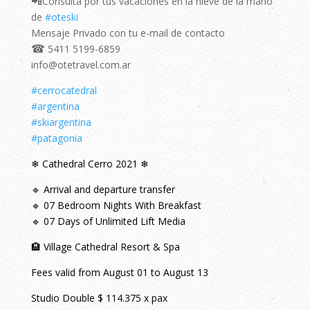
📲
Consultá por tus vacaciones en la nieve de la mano
de
#oteski
Mensaje Privado con tu e-mail de contacto⠀⠀
☎
5411 5199-6859⠀
info@otetravel.com.ar⠀⠀
#cerrocatedral
#argentina
#skiargentina
#patagonia
❄ Cathedral Cerro 2021 ❄
🔹 Arrival and departure transfer
🔹 07 Bedroom Nights With Breakfast
🔹 07 Days of Unlimited Lift Media
🏨 Village Cathedral Resort & Spa
Fees valid from August 01 to August 13
Studio Double $ 114.375 x pax