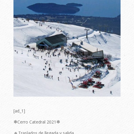
[ad_1]
❄
❄
Cerro Catedral 2021
🔹
Traslados de llegada y salida