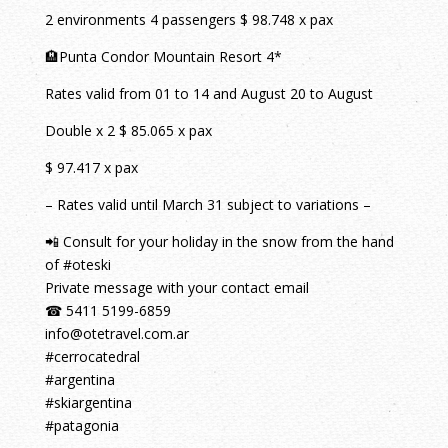
2 environments 4 passengers $ 98.748 x pax
🏨Punta Condor Mountain Resort 4*
Rates valid from 01 to 14 and August 20 to August
Double x 2 $ 85.065 x pax
$ 97.417 x pax
– Rates valid until March 31 subject to variations –
📲 Consult for your holiday in the snow from the hand
of #oteski
Private message with your contact email ⠀⠀
☎ 5411 5199-6859⠀
info@otetravel.com.ar ⠀⠀
#cerrocatedral
#argentina
#skiargentina
#patagonia