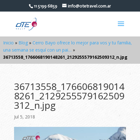
11 5199 6859
info@otetravel.com.ar
Inicio
»
Blog
»
Cerro Bayo ofrece lo mejor para vos y tu familia,
una semana se esquí con un pai…
»
36713558_1766068190148261_2129255579162509312_n.jpg
36713558_176606819014
8261_2129255579162509
312_n.jpg
Jul 5, 2018