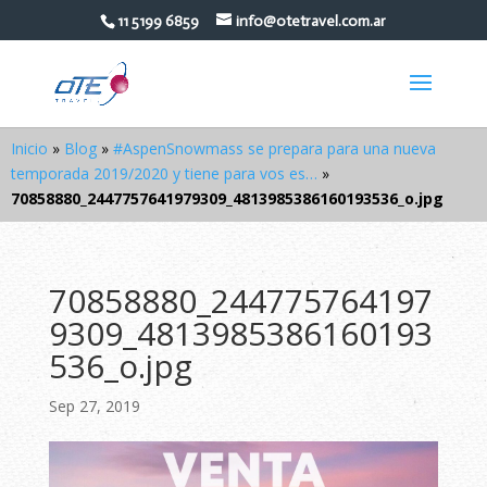
11 5199 6859
info@otetravel.com.ar
Inicio
»
Blog
»
#AspenSnowmass se prepara para una nueva
temporada 2019/2020 y tiene para vos es…
»
70858880_2447757641979309_4813985386160193536_o.jpg
70858880_244775764197
9309_4813985386160193
536_o.jpg
Sep 27, 2019