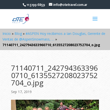
11 5199 6859
info@otetravel.com.ar
Inicio
»
Blog
»
#ASPEN Hoy recibimos a Ian Douglas, Gerente de
Ventas de @AspenSnowmass, …
»
71140711_2427943633960710_6135527208023752704_o.jpg
71140711_242794363396
0710_6135527208023752
704_o.jpg
Sep 17, 2019