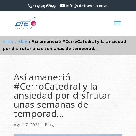
11 5199 6859
info@otetravel.com.ar
Inicio
»
Blog
»
Así amaneció #CerroCatedral y la ansiedad
por disfrutar unas semanas de temporad…
Así amaneció
#CerroCatedral y la
ansiedad por disfrutar
unas semanas de
temporad…
Ago 17, 2021
|
Blog