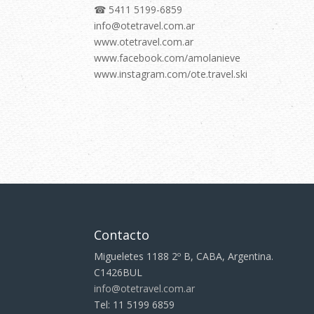
☎ 5411 5199-6859⠀⠀
info@otetravel.com.ar⠀⠀⠀
www.otetravel.com.ar⠀⠀⠀
www.facebook.com/amolanieve ⠀⠀⠀
www.instagram.com/ote.travel.ski⠀
Contacto
Migueletes 1188 2º B, CABA, Argentina.
C1426BUL
info@otetravel.com.ar
Tel: 11 5199 6859