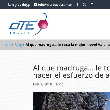
11 5199 6859
info@otetravel.com.ar
Inicio
»
Blog
»
Al que madruga… le toca la mejor nieve! Vale l
Al que madruga… le toc
hacer el esfuerzo de 
Mar 1, 2018
|
Blog