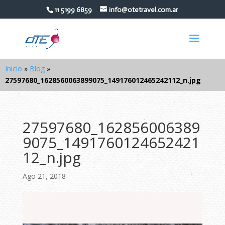
11 5199 6859
info@otetravel.com.ar
Inicio
»
Blog
»
27597680_1628560063899075_149176012465242112_n.jpg
27597680_162856006389
9075_1491760124652421
12_n.jpg
Ago 21, 2018